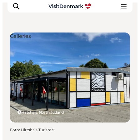
Galleries
Inspiratie
Bestemmingen
Wat te doen
Accommodaties
Plan je reis
Hirtshals, North Jutland
Foto
:
Hirtshals Turisme