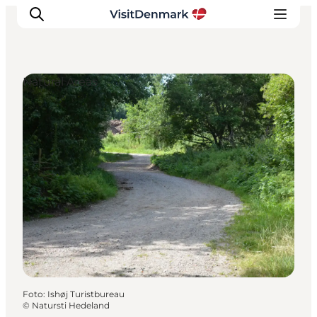
Natural Areas
Inspiratie
Bestemmingen
Wat te doen
Accommodaties
Plan je reis
Foto
:
Ishøj Turistbureau
©
Natursti Hedeland