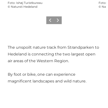
Foto
:
Ishøj Turistbureau
Foto
:
©
Natursti Hedeland
©
Natu
Vorige
Volgende
The unspoilt nature track from Strandparken to
Hedeland is connecting the two largest open
air areas of the Western Region.
By foot or bike, one can experience
magnificent landscapes and wild nature.