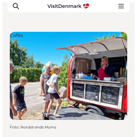
Cafés
Inspiratie
Bestemmingen
Wat te doen
Accommodaties
Plan je reis
Foto
:
Nordstrands Mums