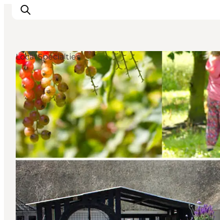
Local Specialties
Inspiratie
Bestemmingen
Wat te doen
Accommodaties
Plan je reis