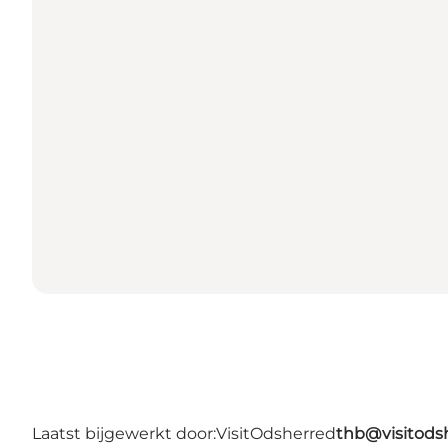
Laatst bijgewerkt door:
VisitOdsherred
thb@visitods