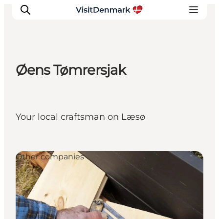
Øens Tømrersjak
Inspiratie
Bestemmingen
Wat te doen
Your local craftsman on Læsø
Accommodaties
Plan je reis
Other companies