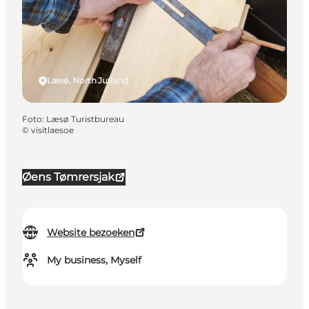
Læsø, North Jutland
Foto
:
Læsø Turistbureau
©
visitlaesoe
Øens Tømrersjak
Website bezoeken
My business, Myself