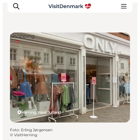
Shopping
Inspiratie
Bestemmingen
Wat te doen
Accommodaties
Plan je reis
Herning, West Jutland
Foto
:
Erling Jørgensen
©
VisitHerning