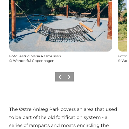
Foto
:
Astrid Maria Rasmussen
Foto
:
©
Wonderful Copenhagen
©
Won
Vorige
Volgende
The Østre Anlæg Park covers an area that used
to be part of the old fortification system - a
series of ramparts and moats encircling the