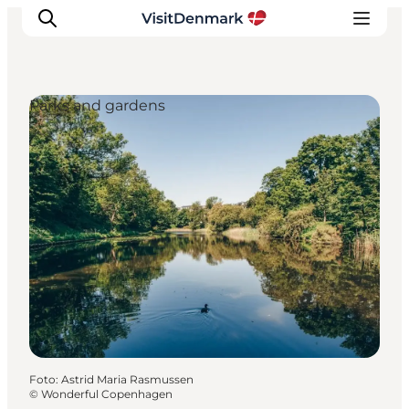
Parks and gardens
Inspiratie
Bestemmingen
Wat te doen
Accommodaties
Plan je reis
Foto
:
Astrid Maria Rasmussen
©
Wonderful Copenhagen