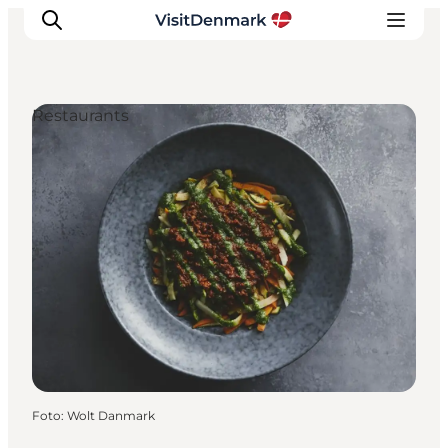
Restaurants
Inspiratie
Bestemmingen
Wat te doen
Accommodaties
Plan je reis
Foto
:
Wolt Danmark