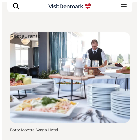
Restaurants
Inspiratie
Bestemmingen
Wat te doen
Accommodaties
Plan je reis
Foto
:
Montra Skaga Hotel