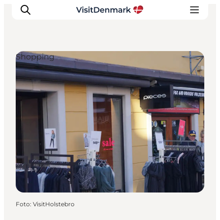
Shopping
Inspiratie
Bestemmingen
Wat te doen
Accommodaties
Plan je reis
Foto
:
VisitHolstebro