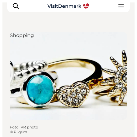
Shopping
Inspiratie
Bestemmingen
Wat te doen
Accommodaties
Plan je reis
Foto
:
PR photo
©
Pilgrim