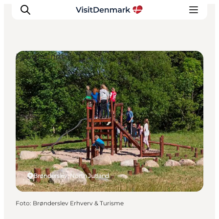
Playgrounds
Inspiratie
Bestemmingen
Wat te doen
Accommodaties
Plan je reis
Brønderslev, North Jutland
Foto
:
Brønderslev Erhverv & Turisme