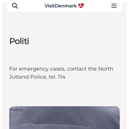
Politi
Inspiratie
Bestemmingen
Wat te doen
For emergency cases, contact the North
Accommodaties
Jutland Police, tel. 114
Plan je reis
Police