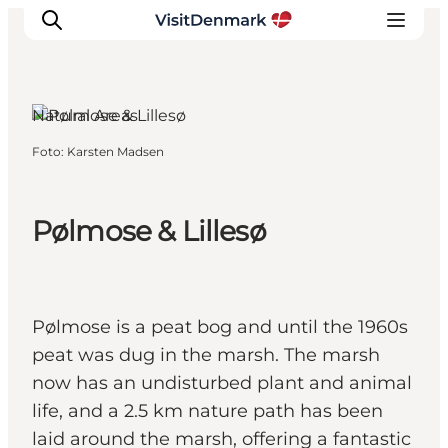
Natural Areas
Foto
:
Karsten Madsen
Inspiratie
Bestemmingen
Wat te doen
Pølmose & Lillesø
Accommodaties
Plan je reis
Pølmose is a peat bog and until the 1960s
peat was dug in the marsh. The marsh
now has an undisturbed plant and animal
life, and a 2.5 km nature path has been
laid around the marsh, offering a fantastic