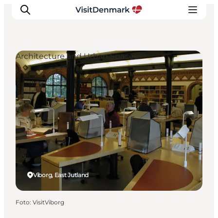
Architecture and Urban Spaces
Inspiratie
Bestemmingen
Wat te doen
Accommodaties
Plan je reis
Viborg, East Jutland
Foto
:
VisitViborg