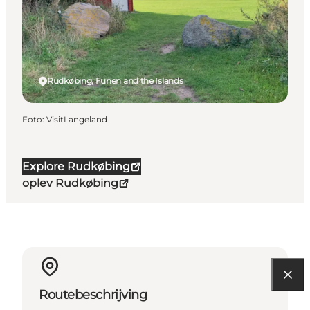
Rudkøbing, Funen and the Islands
Foto
:
VisitLangeland
Explore Rudkøbing
oplev Rudkøbing
Routebeschrijving