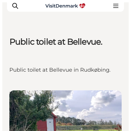
Public toilet at Bellevue.
Inspiratie
Bestemmingen
Wat te doen
Public toilet at Bellevue in Rudkøbing.
Accommodaties
Plan je reis
Toilets