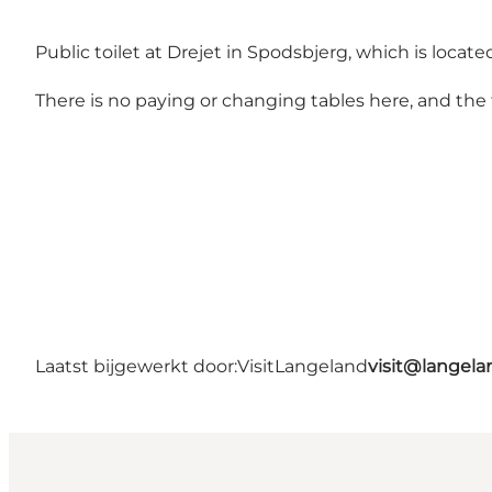
Public toilet at Drejet in Spodsbjerg, which is locat
There is no paying or changing tables here, and the t
Laatst bijgewerkt door:
VisitLangeland
visit@lange