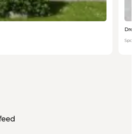
Dre
Spod
feed