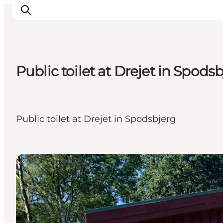
Public toilet at Drejet in Spodsb
Inspiratie
Bestemmingen
Wat te doen
Public toilet at Drejet in Spodsbjerg
Accommodaties
Plan je reis
Toilets