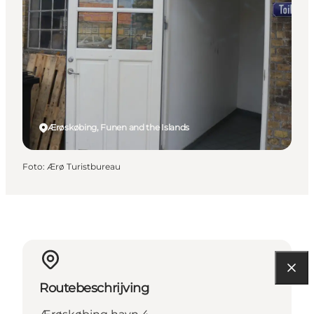
Ærøskøbing, Funen and the Islands
Foto
:
Ærø Turistbureau
Routebeschrijving