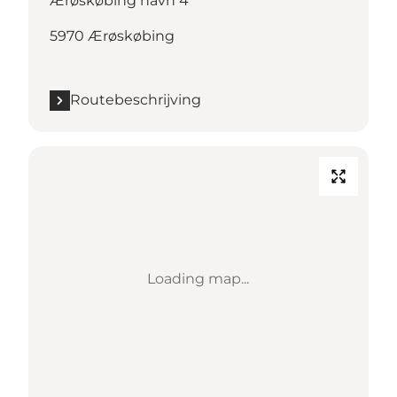
Ærøskøbing havn 4
5970 Ærøskøbing
Routebeschrijving
Loading map...