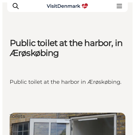
Public toilet at the harbor, in
Inspiratie
Ærøskøbing
Bestemmingen
Wat te doen
Accommodaties
Public toilet at the harbor in Ærøskøbing.
Plan je reis
Toilets