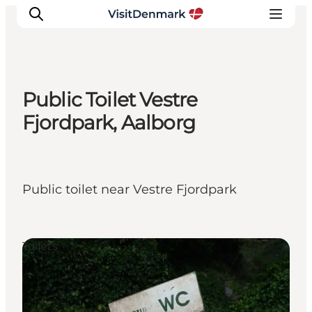
Public Toilet Vestre
Inspiratie
Fjordpark, Aalborg
Bestemmingen
Wat te doen
Accommodaties
Public toilet near Vestre Fjordpark
Plan je reis
Toilets