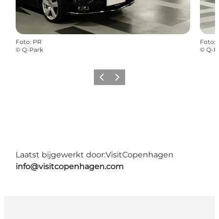
Foto
:
PR
Foto
:
©
Q-Park
©
Q-P
Vorige
Volgende
Laatst bijgewerkt door:
VisitCopenhagen
info@visitcopenhagen.com