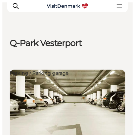
Q-Park Vesterport
Inspiratie
Bestemmingen
Wat te doen
Parking / Parking garage
Accommodaties
Plan je reis