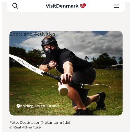
Sport and Activities
Inspiratie
Bestemmingen
Wat te doen
Accommodaties
Plan je reis
Kolding, South Jutland
Foto
:
Destination Trekantområdet
©
Real Adventure