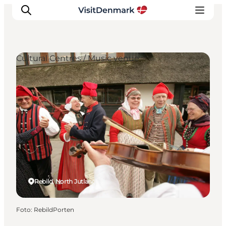
Cultural Centres / Music venue
Inspiratie
Bestemmingen
Wat te doen
Accommodaties
Plan je reis
Rebild, North Jutland
Foto
:
RebildPorten