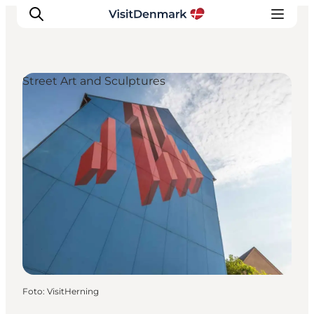
Street Art and Sculptures
Inspiratie
Bestemmingen
Wat te doen
Accommodaties
Plan je reis
Foto
:
VisitHerning