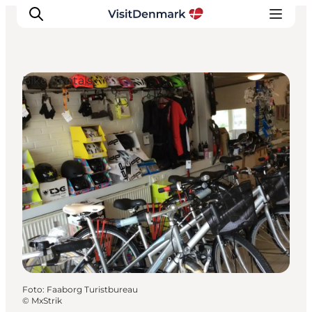
Bike Rentals
Inspiratie
Bestemmingen
Wat te doen
Accommodaties
Plan je reis
Foto
:
Faaborg Turistbureau
©
MxStrik