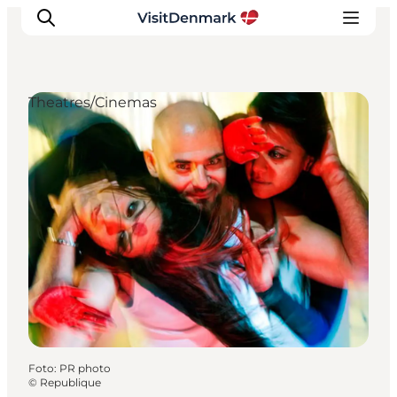
Theatres/Cinemas
Inspiratie
Bestemmingen
Wat te doen
Accommodaties
Plan je reis
Foto
:
PR photo
©
Republique