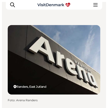
Restaurants
Inspiratie
Bestemmingen
Wat te doen
Accommodaties
Plan je reis
Randers, East Jutland
Foto
:
Arena Randers