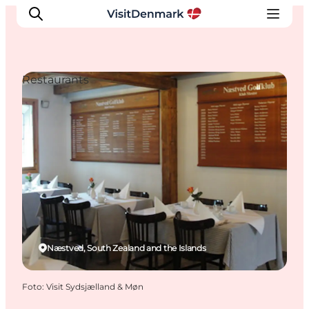
Restaurants
Inspiratie
Bestemmingen
Wat te doen
Accommodaties
Plan je reis
Næstved, South Zealand and the Islands
Foto
:
Visit Sydsjælland & Møn