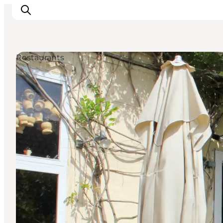
Restaurants
Inspiratie
Bestemmingen
Wat te doen
Accommodaties
Plan je reis