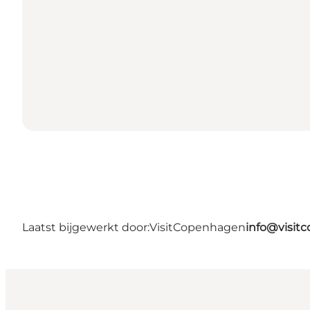
Laatst bijgewerkt door:
VisitCopenhagen
info@visit