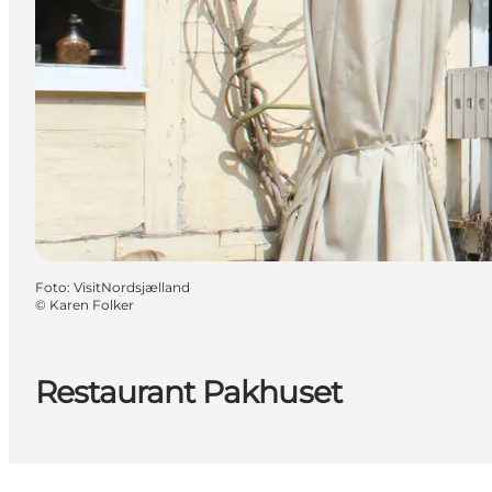
Foto
:
VisitNordsjælland
©
Karen Folker
Restaurant Pakhuset