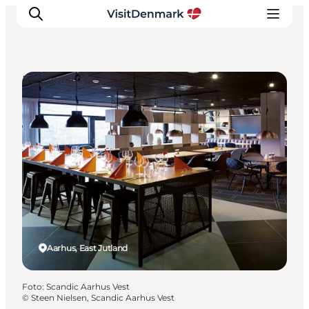
Restaurants
Inspiratie
Bestemmingen
Wat te doen
Accommodaties
Plan je reis
Aarhus, East Jutland
Foto
:
Scandic Aarhus Vest
©
Steen Nielsen, Scandic Aarhus Vest