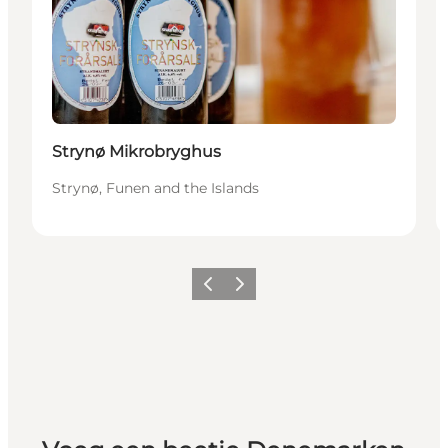
Strynø Mikrobryghus
Strynø, Funen and the Islands
Vorige
Volgende