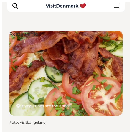
Restaurants
Inspiratie
Bestemmingen
Wat te doen
Accommodaties
Plan je reis
Strynø, Funen and the Islands
Foto
:
VisitLangeland