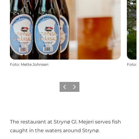
Foto
:
Mette Johnsen
Foto
:
Vorige
Volgende
The restaurant at Strynø Gl. Mejeri serves fish
caught in the waters around Strynø.