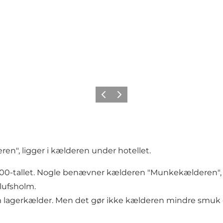
Vorige
Volgende
ren", ligger i kælderen under hotellet.
400-tallet. Nogle benævner kælderen "Munkekælderen", og
rlufsholm.
 lagerkælder. Men det gør ikke kælderen mindre smuk o