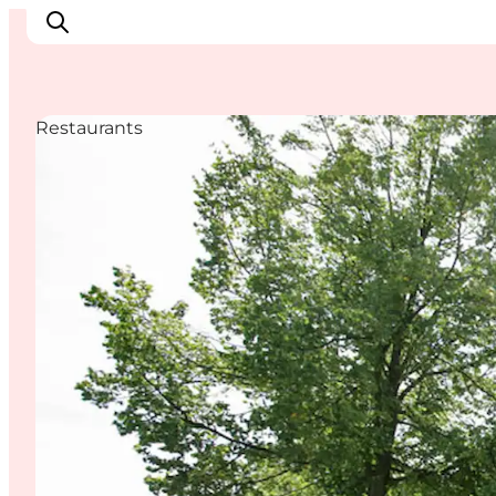
Restaurants
Inspiratie
Bestemmingen
Wat te doen
Accommodaties
Plan je reis