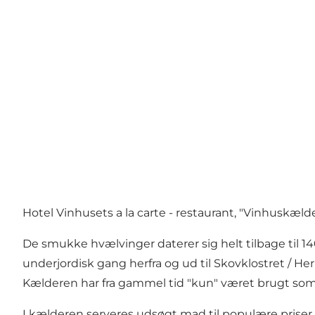
Hotel Vinhusets a la carte - restaurant, "Vinhuskælde
De smukke hvælvinger daterer sig helt tilbage til 1
underjordisk gang herfra og ud til Skovklostret / He
Kælderen har fra gammel tid "kun" været brugt som
I kælderen serveres udsøgt mad til populære priser.