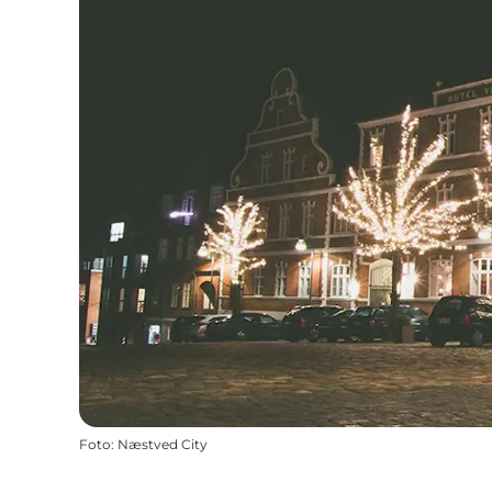
Foto
:
Næstved City