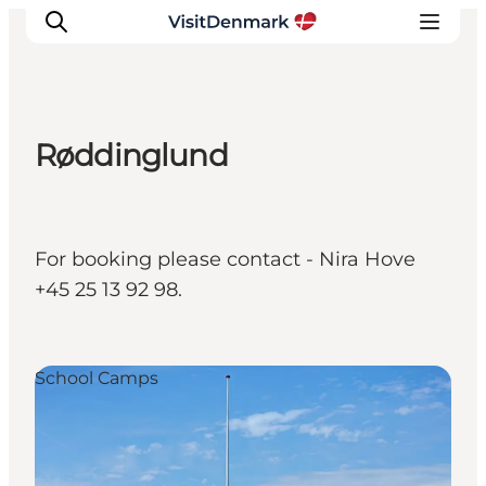
Røddinglund
Inspiratie
Bestemmingen
Wat te doen
For booking please contact - Nira Hove
Accommodaties
+45 25 13 92 98.
Plan je reis
School Camps