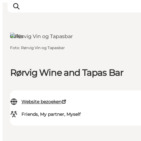
Cafés
Foto
:
Rørvig Vin og Tapasbar
Inspiratie
Bestemmingen
Wat te doen
Rørvig Wine and Tapas Bar
Accommodaties
Plan je reis
Website bezoeken
Friends, My partner, Myself