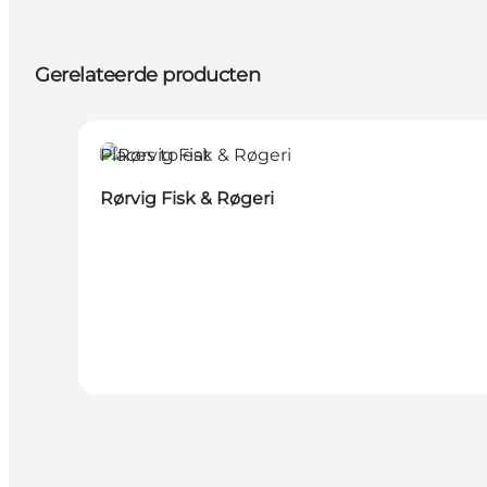
Gerelateerde producten
Places to eat
Rørvig Fisk & Røgeri