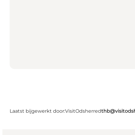
Laatst bijgewerkt door:
VisitOdsherred
thb@visitods