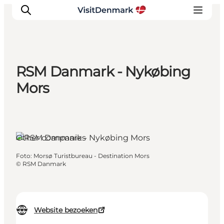
RSM Danmark - Nykøbing
Inspiratie
Mors
Bestemmingen
Wat te doen
Accommodaties
Other companies
Plan je reis
Foto
:
Morsø Turistbureau - Destination Mors
©
RSM Danmark
Website bezoeken