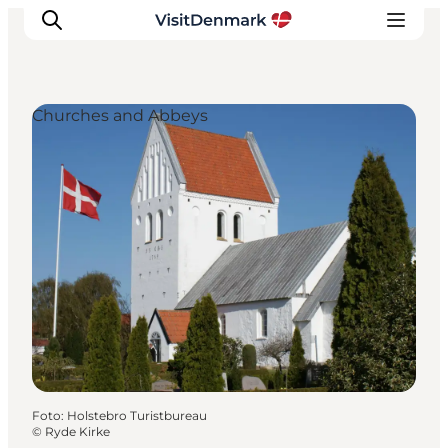
Churches and Abbeys
Inspiratie
Bestemmingen
Wat te doen
Accommodaties
Plan je reis
Foto
:
Holstebro Turistbureau
©
Ryde Kirke