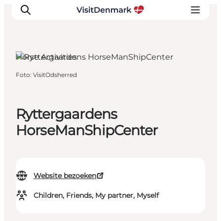
Horse Activities
Foto
:
VisitOdsherred
Inspiratie
Bestemmingen
Wat te doen
Ryttergaardens
Accommodaties
HorseManShipCenter
Plan je reis
Website bezoeken
Children, Friends, My partner, Myself