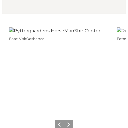
Foto
:
VisitOdsherred
Foto
:
Vorige
Volgende