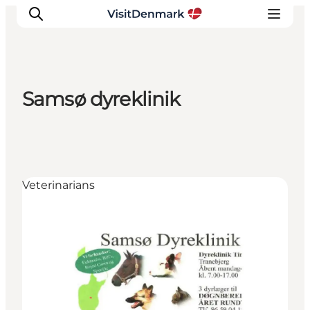
Samsø dyreklinik
Inspiratie
Bestemmingen
Wat te doen
Accommodaties
Veterinarians
Plan je reis