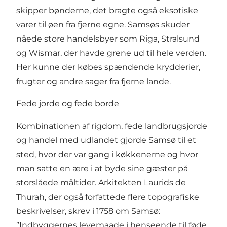
skipper bønderne, det bragte også eksotiske
varer til øen fra fjerne egne. Samsøs skuder
nåede store handelsbyer som Riga, Stralsund
og Wismar, der havde grene ud til hele verden.
Her kunne der købes spændende krydderier,
frugter og andre sager fra fjerne lande.
Fede jorde og fede borde
Kombinationen af rigdom, fede landbrugsjorde
og handel med udlandet gjorde Samsø til et
sted, hvor der var gang i køkkenerne og hvor
man satte en ære i at byde sine gæster på
storslåede måltider. Arkitekten Laurids de
Thurah, der også forfattede flere topografiske
beskrivelser, skrev i 1758 om Samsø:
”Indbyggernes levemaade i henseende til føde