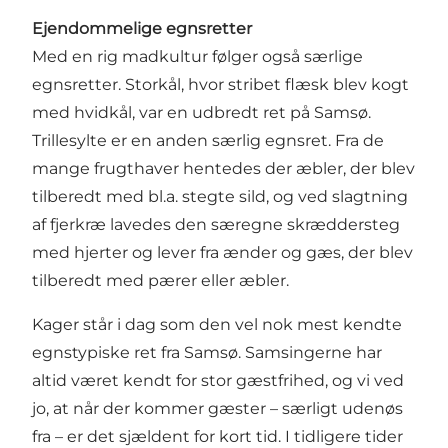
Ejendommelige egnsretter
Med en rig madkultur følger også særlige
egnsretter. Storkål, hvor stribet flæsk blev kogt
med hvidkål, var en udbredt ret på Samsø.
Trillesylte er en anden særlig egnsret. Fra de
mange frugthaver hentedes der æbler, der blev
tilberedt med bl.a. stegte sild, og ved slagtning
af fjerkræ lavedes den særegne skræddersteg
med hjerter og lever fra ænder og gæs, der blev
tilberedt med pærer eller æbler.
Kager står i dag som den vel nok mest kendte
egnstypiske ret fra Samsø. Samsingerne har
altid været kendt for stor gæstfrihed, og vi ved
jo, at når der kommer gæster – særligt udenøs
fra – er det sjældent for kort tid. I tidligere tider