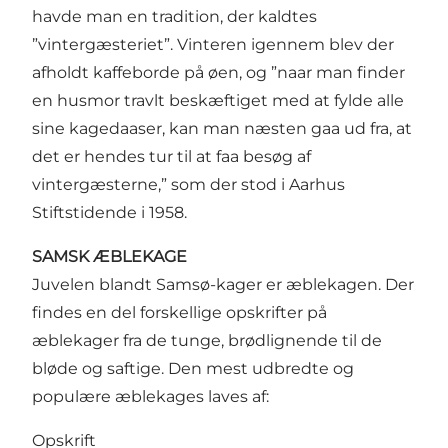
havde man en tradition, der kaldtes
”vintergæsteriet”. Vinteren igennem blev der
afholdt kaffeborde på øen, og ”naar man finder
en husmor travlt beskæftiget med at fylde alle
sine kagedaaser, kan man næsten gaa ud fra, at
det er hendes tur til at faa besøg af
vintergæsterne,” som der stod i Aarhus
Stiftstidende i 1958.
SAMSK ÆBLEKAGE
Juvelen blandt Samsø-kager er æblekagen. Der
findes en del forskellige opskrifter på
æblekager fra de tunge, brødlignende til de
bløde og saftige. Den mest udbredte og
populære æblekages laves af:
Opskrift