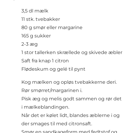
3,5 dl mælk
11 stk. tvebakker
80 g smør eller margarine
165 g sukker
2-3 æg
1 stor tallerken skrællede og skivede æbler
Saft fra knap 1 citron
Flødeskum og gelé til pynt
Kog mælken og opløs tvebakkerne deri.
Rør smørret/margarinen i.
Pisk æg og melis godt sammen og rør det
i mælkeblandingen.
Når det er kølet lidt, blandes æblerne i og
der smages til med citronsaft.
Smør en sandkageform med fedtstof og