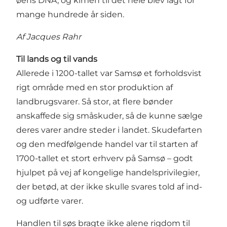
øens DNA, og kimen til det hele blev lagt for
mange hundrede år siden.
Af Jacques Rahr
Til lands og til vands
Allerede i 1200-tallet var Samsø et forholdsvist
rigt område med en stor produktion af
landbrugsvarer. Så stor, at flere bønder
anskaffede sig småskuder, så de kunne sælge
deres varer andre steder i landet. Skudefarten
og den medfølgende handel var til starten af
1700-tallet et stort erhverv på Samsø – godt
hjulpet på vej af kongelige handelsprivilegier,
der betød, at der ikke skulle svares told af ind-
og udførte varer.
Handlen til søs bragte ikke alene rigdom til