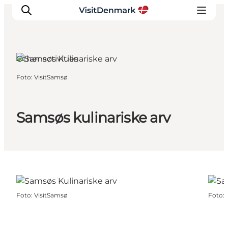
Other activities
Foto
:
VisitSamsø
Inspiratie
Bestemmingen
Wat te doen
Samsøs kulinariske arv
Accommodaties
Plan je reis
Foto
:
VisitSamsø
Foto
: