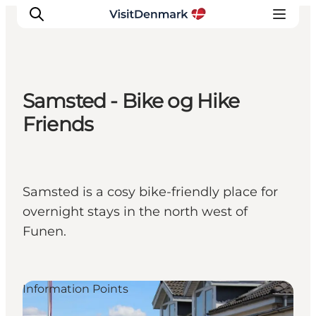
Samsted - Bike og Hike
Inspiratie
Friends
Bestemmingen
Wat te doen
Accommodaties
Samsted is a cosy bike-friendly place for
Plan je reis
overnight stays in the north west of
Funen.
Information Points