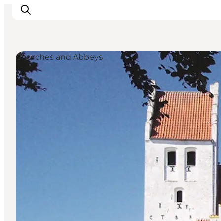
Churches and Abbeys
Inspiratie
Bestemmingen
Wat te doen
Accommodaties
Plan je reis