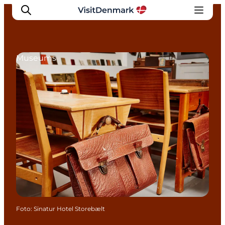
Museums
Inspiratie
Bestemmingen
Wat te doen
Accommodaties
Plan je reis
Foto
:
Sinatur Hotel Storebælt