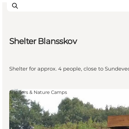
Shelter Blansskov
Inspiratie
Bestemmingen
Wat te doen
Shelter for approx. 4 people, close to Sundeved
Accommodaties
Plan je reis
Shelters & Nature Camps