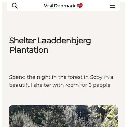
Shelter Laaddenbjerg
Inspiratie
Plantation
Bestemmingen
Wat te doen
Accommodaties
Spend the night in the forest in Søby in a
Plan je reis
beautiful shelter with room for 6 people
Shelters & Nature Camps