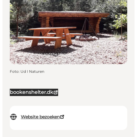
Søby, Funen and the Islands
Foto
:
Ud I Naturen
bookenshelter.dk
Website bezoeken