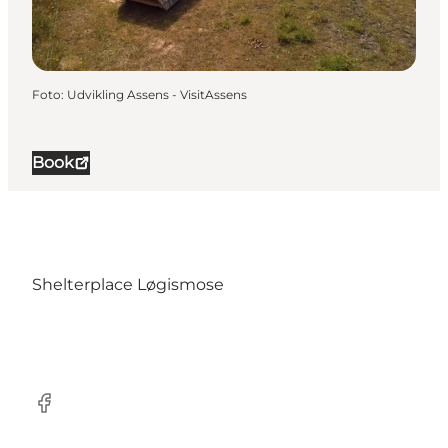
Foto
:
Udvikling Assens - VisitAssens
Book
Shelterplace Løgismose
Facebook