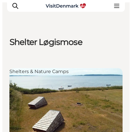
Shelter Løgismose
Inspiratie
Bestemmingen
Wat te doen
Shelters & Nature Camps
Accommodaties
Plan je reis