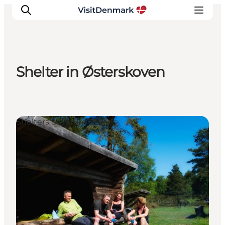
Shelter in Østerskoven
Inspiratie
Bestemmingen
Wat te doen
Shelters & Nature Camps
Accommodaties
Plan je reis