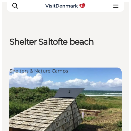
Shelter Saltofte beach
Inspiratie
Bestemmingen
Wat te doen
Shelters & Nature Camps
Accommodaties
Plan je reis