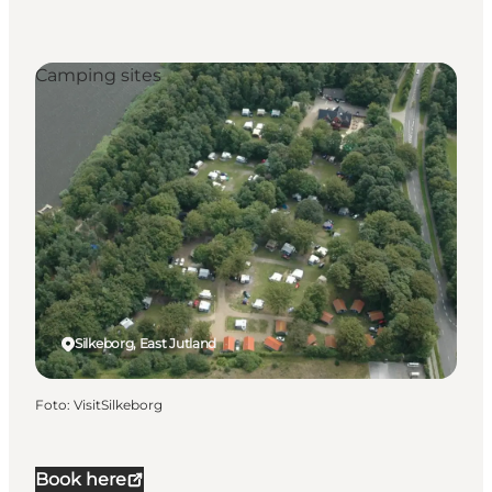
Camping sites
Silkeborg, East Jutland
Foto
:
VisitSilkeborg
Book here