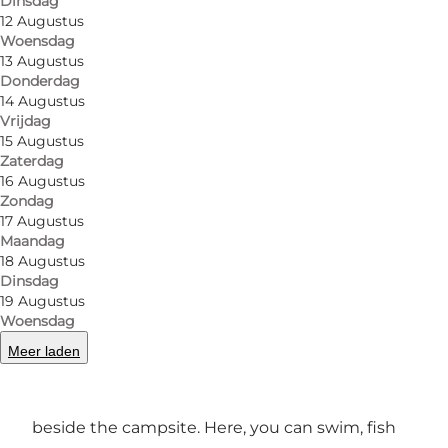
Dinsdag
12 Augustus
Woensdag
13 Augustus
Donderdag
14 Augustus
Vrijdag
15 Augustus
Zaterdag
16 Augustus
Zondag
17 Augustus
Foto
:
VisitSilkeborg
Foto
:
Maandag
18 Augustus
Dinsdag
Vorige
Volgende
19 Augustus
Woensdag
Meer laden
Silkeborg Langsø and Gudenåen flows right
beside the campsite. Here, you can swim, fish