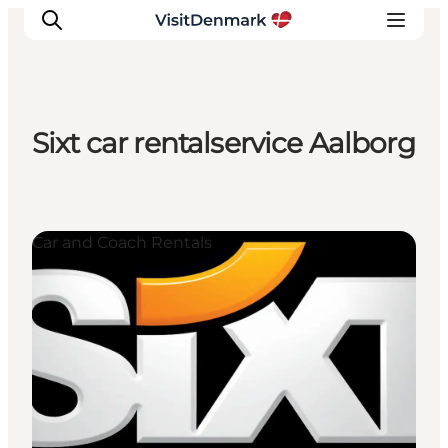
Sixt car rentalservice Aalborg
Inspiratie
Bestemmingen
Wat te doen
Car and Coach Rentals
Accommodaties
Plan je reis