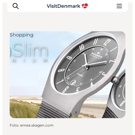
Shopping
Inspiratie
Bestemmingen
Wat te doen
Accommodaties
Plan je reis
Foto
:
emea.skagen.com