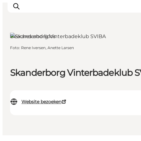
Beaches and lidos
Foto
:
Rene Iversen, Anette Larsen
Inspiratie
Bestemmingen
Wat te doen
Skanderborg Vinterbadeklub 
Accommodaties
Plan je reis
Website bezoeken