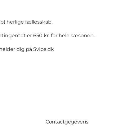
b) herlige fællesskab.
tingentet er 650 kr. for hele sæsonen.
elder dig på Sviba.dk
Contactgegevens